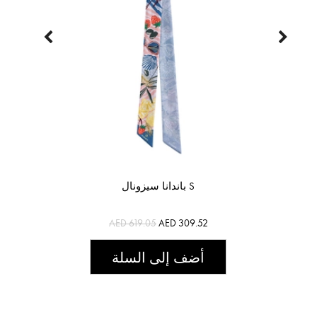
باندانا سيزونال S
AED 619.05
AED 309.52
أضف إلى السلة