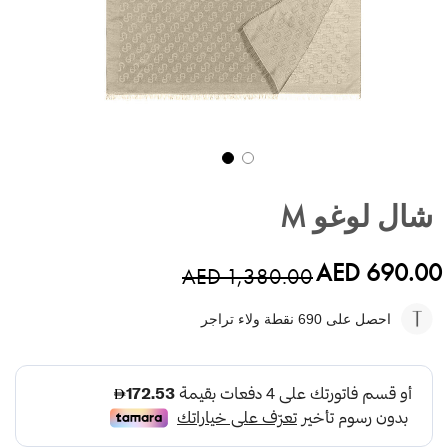
تخطي
إلى
شال لوغو M
بداية
معرض
الصور
AED 690.00
AED 1,380.00
احصل على 690
نقطة ولاء تراجر