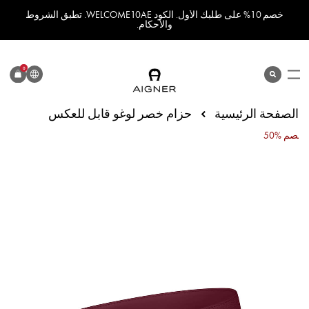
خصم 10% على طلبك الأول. الكود WELCOME10AE. تطبق الشروط
والأحكام.
اللغة
0
search
المنتج
الصفحة الرئيسية
حزام خصر لوغو قابل للعكس
50% خصم
انتقل
إلى
النهاية
معرض
الصور