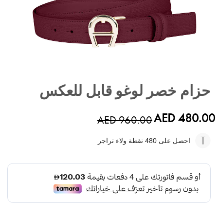
تخطي
إلى
حزام خصر لوغو قابل للعكس
بداية
معرض
الصور
AED 480.00
AED 960.00
احصل على 480
نقطة ولاء تراجر