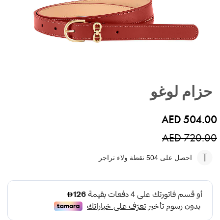
تخطي
إلى
حزام لوغو
بداية
معرض
الصور
AED 504.00
AED 720.00
احصل على 504
نقطة ولاء تراجر