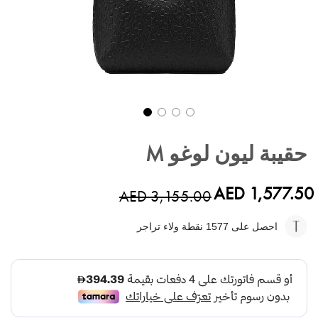
تخطي
إلى
حقيبة ليون لوغو M
بداية
معرض
الصور
AED 1,577.50
AED 3,155.00
احصل على 1577
نقطة ولاء تراجر