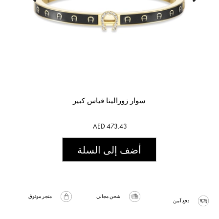
سوار زورالينا قياس كبير
AED 473.43
أضف إلى السلة