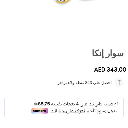
تخطي
إلى
سوار إنكا
بداية
معرض
الصور
AED 343.00
احصل على 343
نقطة ولاء تراجر