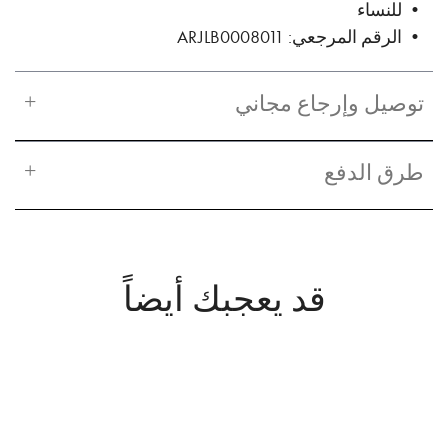
• للنساء
• الرقم المرجعي: ARJLB0008011
توصيل وإرجاع مجاني
طرق الدفع
قد يعجبك أيضاً