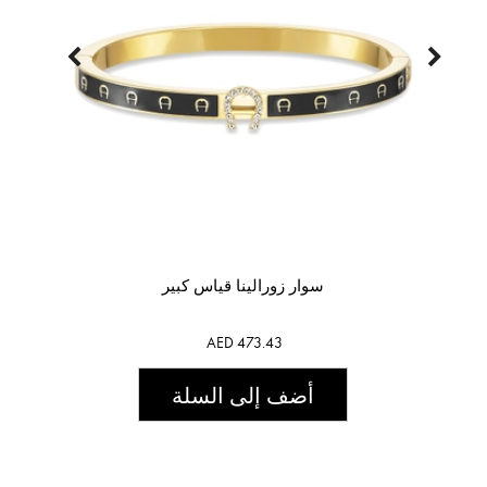
سوار زورالينا قياس كبير
AED 473.43
أضف إلى السلة