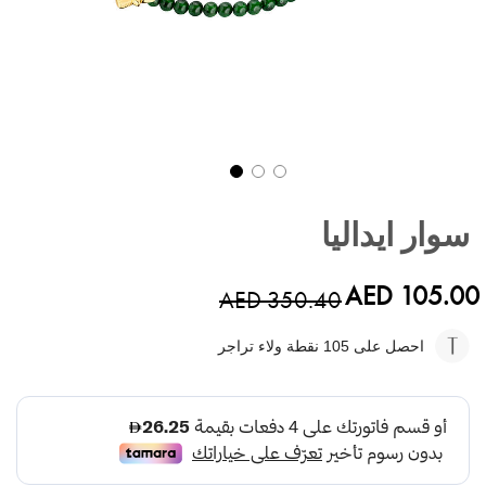
تخطي
إلى
سوار ايداليا
بداية
معرض
الصور
AED 105.00
AED 350.40
احصل على 105
نقطة ولاء تراجر