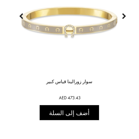
سوار زورالينا قياس كبير
AED 473.43
أضف إلى السلة