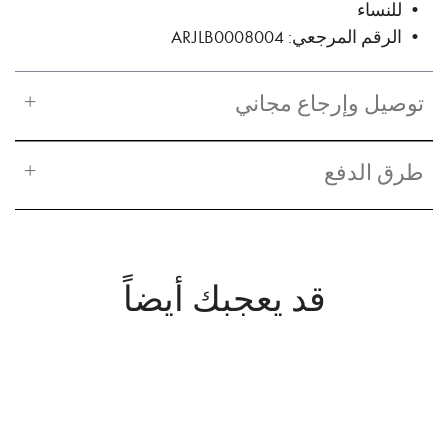
• للنساء
• الرقم المرجعي: ARJLB0008004
توصيل وإرجاع مجاني
طرق الدفع
قد يعجبك أيضاً