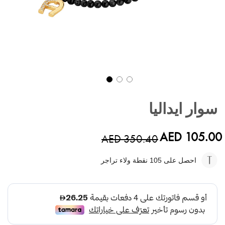
تخطي
إلى
سوار ايداليا
بداية
معرض
الصور
AED 105.00
AED 350.40
احصل على 105
نقطة ولاء تراجر