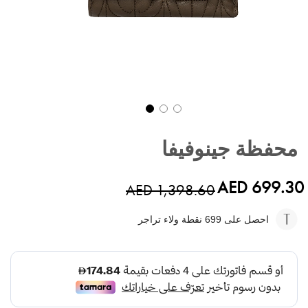
تخطي
إلى
محفظة جينوفيفا
بداية
معرض
الصور
AED 699.30
AED 1,398.60
احصل على 699
نقطة ولاء تراجر