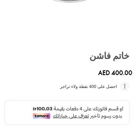
تخطي
إلى
خاتم فاشن
بداية
معرض
الصور
AED 400.00
احصل على 400
نقطة ولاء تراجر