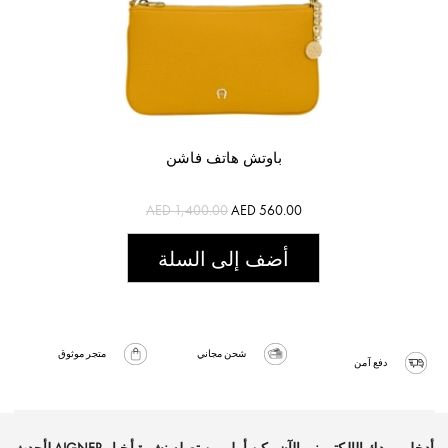
باوتش هاتف فاشن
AED 1,400.00
AED 560.00
أضف إلى السلة