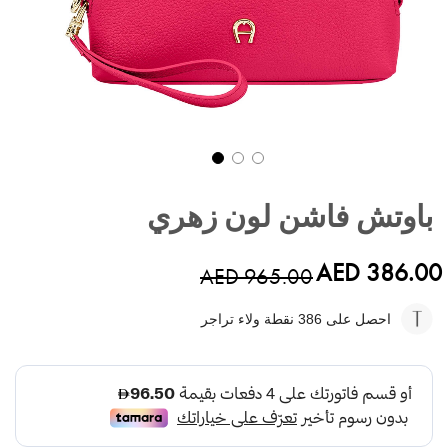
تخطي
إلى
باوتش فاشن لون زهري
بداية
معرض
الصور
AED 386.00
AED 965.00
احصل على 386
نقطة ولاء تراجر