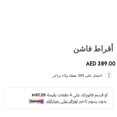
تخطي
إلى
أقراط فاشن
بداية
معرض
الصور
AED 389.00
احصل على 389
نقطة ولاء تراجر