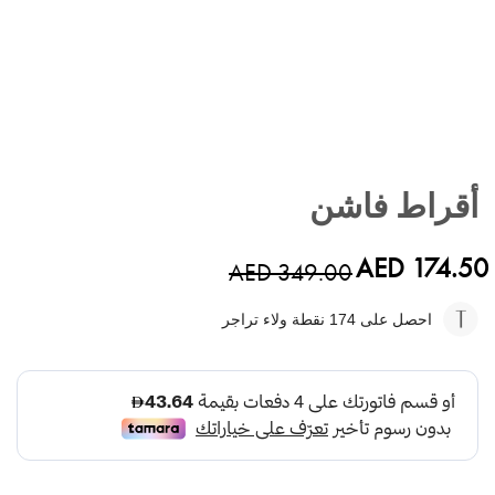
تخطي
إلى
أقراط فاشن
بداية
معرض
الصور
AED 174.50
AED 349.00
احصل على 174
نقطة ولاء تراجر