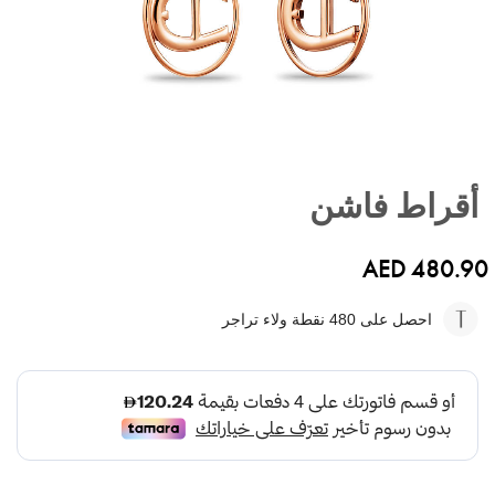
تخطي
إلى
أقراط فاشن
بداية
معرض
الصور
AED 480.90
احصل على 480
نقطة ولاء تراجر