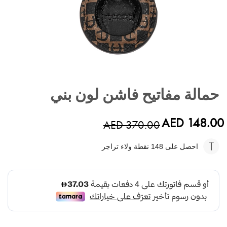
تخطي
إلى
حمالة مفاتيح فاشن لون بني
بداية
معرض
الصور
AED 148.00
AED 370.00
احصل على 148
نقطة ولاء تراجر