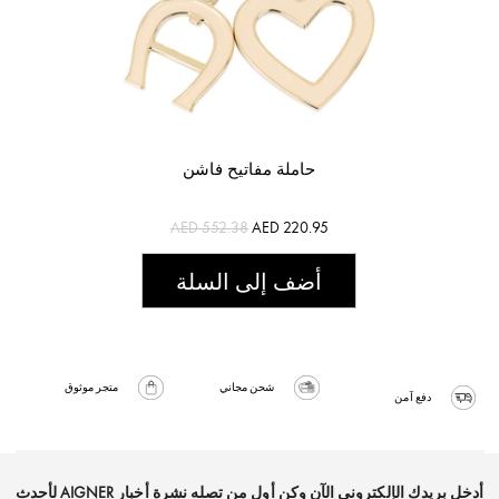
حاملة مفاتيح فاشن
AED 552.38
AED 220.95
أضف إلى السلة