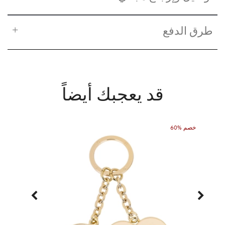
طرق الدفع
قد يعجبك أيضاً
60% خصم