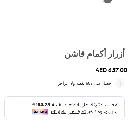
تخطي
إلى
أزرار أكمام فاشن
بداية
معرض
الصور
AED 657.00
احصل على 657
نقطة ولاء تراجر