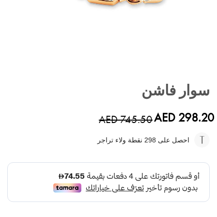
تخطي
إلى
سوار فاشن
بداية
معرض
الصور
AED 298.20
AED 745.50
احصل على 298
نقطة ولاء تراجر