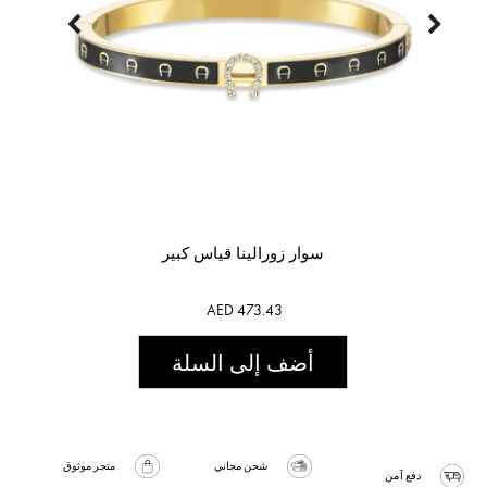
سوار زورالينا قياس كبير
AED 473.43
أضف إلى السلة