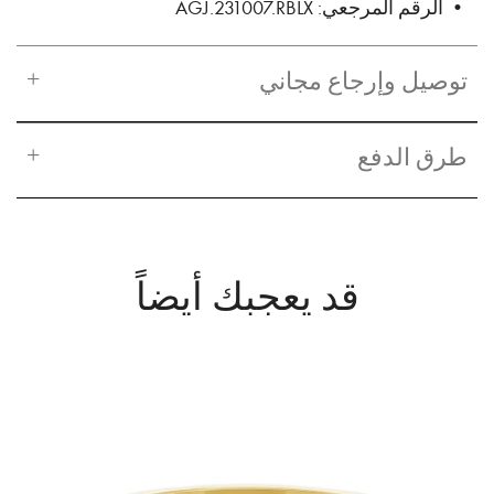
• الرقم المرجعي: AGJ.231007.RBLX
توصيل وإرجاع مجاني
طرق الدفع
قد يعجبك أيضاً