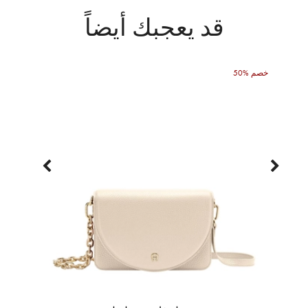
قد يعجبك أيضاً
50% خصم