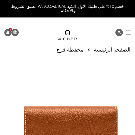
خصم 10% على طلبك الأول. الكود WELCOME10AE. تطبق الشروط
والأحكام.
اللغة
0
search
المنتج
الصفحة الرئيسية
محفظة فرح
انتقل
إلى
النهاية
معرض
الصور