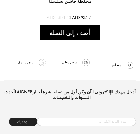
محفظة فاشن بسلسلة
AED 1,871.43
AED 935.71
أضف إلى السلة