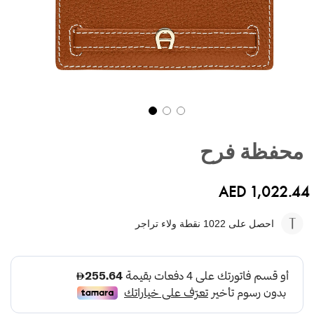
تخطي
إلى
محفظة فرح
بداية
معرض
الصور
AED 1,022.44
احصل على 1022
نقطة ولاء تراجر