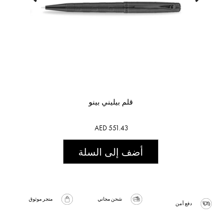
قلم بيليني بينو
AED 551.43
أضف إلى السلة