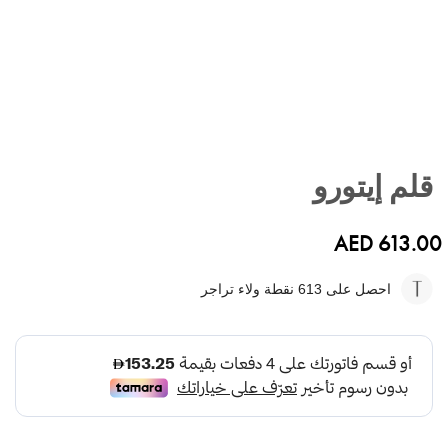
تخطي
إلى
قلم إيتورو
بداية
معرض
الصور
AED 613.00
احصل على 613
نقطة ولاء تراجر