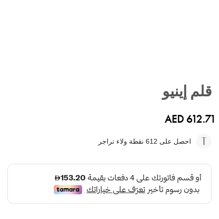
تخطي
إلى
قلم إينيو
بداية
معرض
الصور
AED 612.71
احصل على 612
نقطة ولاء تراجر