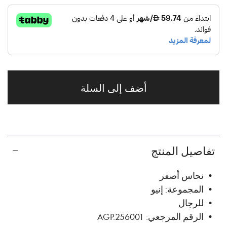
أضف إلى السلة
تفاصيل المنتج
• نحاس أصفر
• المجموعة: إنيو
• للرجال
• الرقم المرجعي: AGP.256001