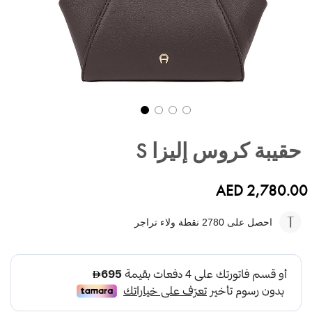
تخطي
إلى
حقيبة كروس إليزا S
بداية
معرض
الصور
AED 2,780.00
احصل على 2780
نقطة ولاء تراجر