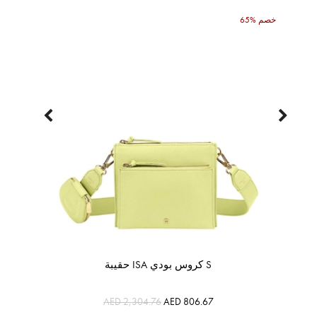
65% خصم
حقيبة ISA كروس بودي S
AED 2,304.76
AED 806.67