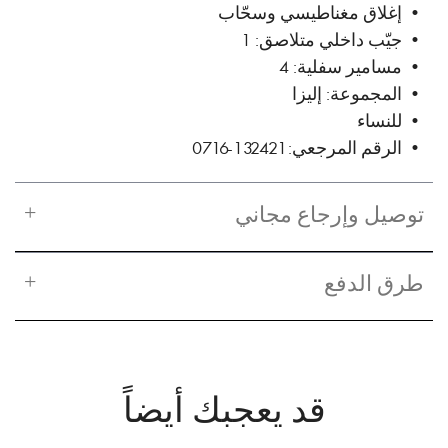
• إغلاق مغناطيسي وسحّاب
• جيّب داخلي متلاصق: 1
• مسامير سفلية: 4
• المجموعة: إليزا
• للنساء
• الرقم المرجعي: 132421-0716
توصيل وإرجاع مجاني
طرق الدفع
قد يعجبك أيضاً