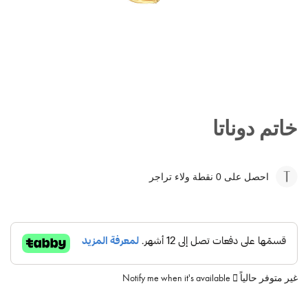
تخطي
إلى
خاتم دوناتا
بداية
معرض
الصور
احصل على 0
نقطة ولاء تراجر
غير متوفر حالياً
Notify me when it's available