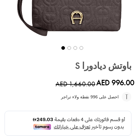
تخطي
إلى
باوتش ديادورا S
بداية
معرض
الصور
AED 996.00
AED 1,660.00
احصل على 996
نقطة ولاء تراجر