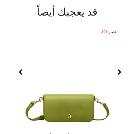
قد يعجبك أيضاً
50% خصم