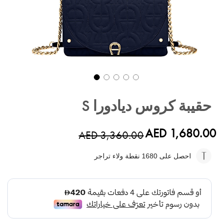
تخطي
إلى
حقيبة كروس ديادورا S
بداية
معرض
الصور
AED 1,680.00
AED 3,360.00
احصل على 1680
نقطة ولاء تراجر