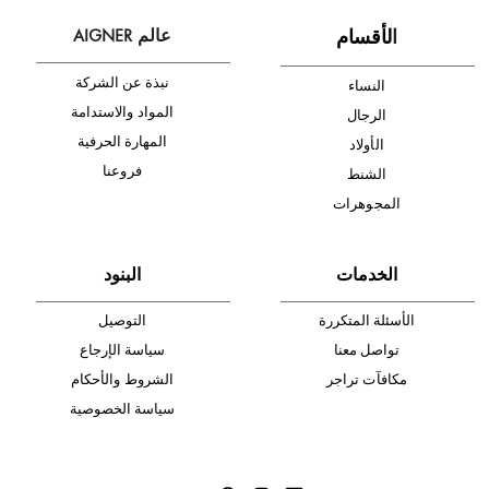
شحن مجاني
متجر موثوق
دفع آمن
أدخل بريدك الإلكتروني الآن وكن أول من تصله نشرة أخبار AIGNER لأحدث
المنتجات والتخفيضات.
الإشتراك
ا
لأقسام
عالم AIGNER
نبذة عن الشركة
النساء
المواد والاستدامة
الرجال
المهارة الحرفية
الأولاد