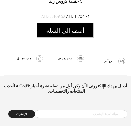
حقيبة كروس زيتا S
AED 2,409.52
AED 1,204.76
أضف إلى السلة