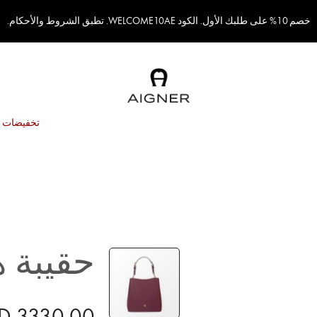
خصم 10% على طلبك الأول. الكود WELCOME10AE. تطبق الشروط والأحكام.
تخفيضات
حقيبة هو
D 3330.00