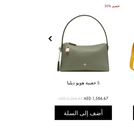
30% خصم
حقيبة هوبو ديليا S
AED 2,266.67
AED 1,586.67
أضف إلى السلة