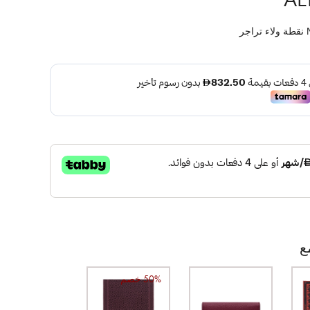
نقطة ولاء تراجر
ع
50% خصم
50% خصم