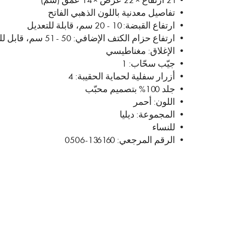
• 21 ارتفاع × 22 عرض × 14 عمق (سم)
• تفاصيل معدنية باللون الذهبي الفاتح
• ارتفاع القبضة: 10 - 20 سم، قابلة للتعديل
• ارتفاع حزام الكتف الإضافي: 50 - 51 سم، قابل للتعديل
• الإغلاق: مغناطيسي
• جيّب سحّاب: 1
• أزرار سفلية لحماية الحقيبة: 4
• جلد 100% بتصميم محبّب
• اللون: أحمر
• المجموعة: ديليا
• للنساء
• الرقم المرجعي: 136160-0506