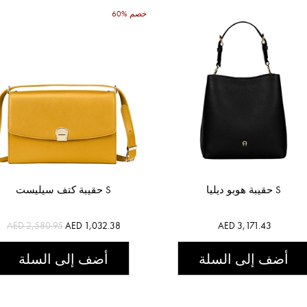
60% خصم
حقيبة هوبو ديليا S
حقيبة كتف سيليست S
AED 2,580.95
AED 1,032.38
AED 3,171.43
أضف إلى السلة
أضف إلى السلة