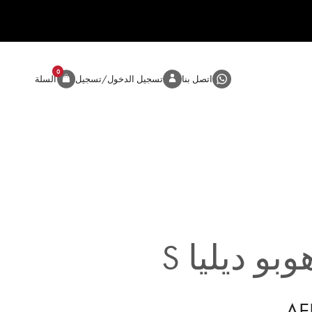
0
المنتج
اتصل بنا
تسجيل الدخول/تسجيل
السلة
بو ديليا S
AE