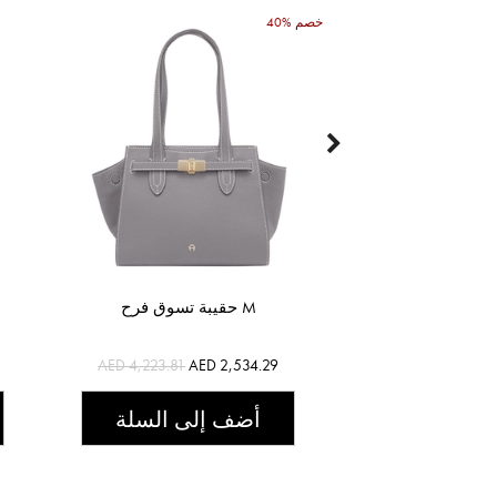
40% خصم
حقيبة تسوق فرح M
AED 4,223.81
AED 2,534.29
أضف إلى السلة