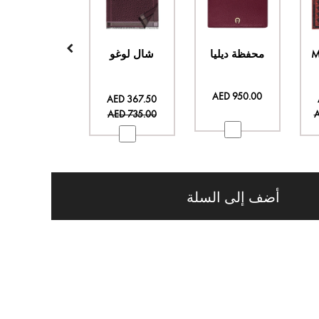
محفظة ديليا
شال لوغو
سيزونل باندانا
السعر
السعر
AED 950.00
AED 260.00
AED 367.50
الخاص
الخاص
AED 520.00
AED 735.00
A
أضف إلى السلة