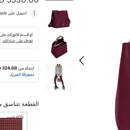
احصل على NaN
القطعة تتناسق م
60% خصم