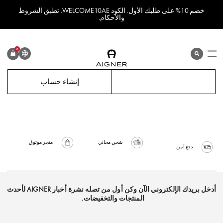
خصم 10% على طلبك الأول. الكود WELCOME10AE. تطبق الشروط
والأحكام.
اللغة
0
search
المنتج
تسجيل الدخول
إنشاء حساب
شحن مجاني
متجر موثوق
دفع آمن
أدخل بريدك الإلكتروني الآن وكن أول من تصله نشرة أخبار AIGNER لأحدث
المنتجات والتخفيضات.