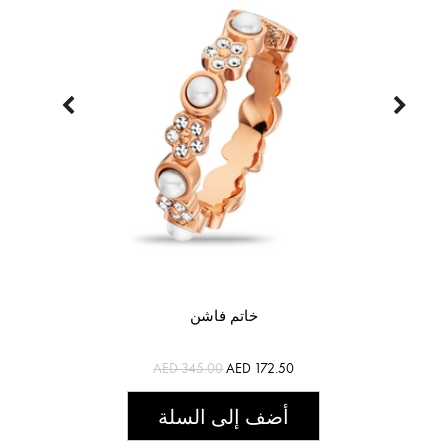
خاتم فاشن
AED 345.00
AED 172.50
أضف إلى السلة