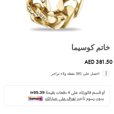
تخطي
إلى
خاتم كوسيما
بداية
معرض
الصور
AED 381.50
احصل على 381
نقطة ولاء تراجر