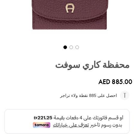
تخطي
إلى
محفظة كاري سوفت
بداية
معرض
الصور
AED 885.00
احصل على 885
نقطة ولاء تراجر