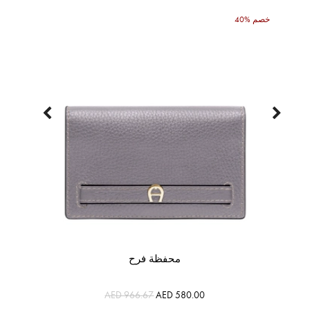
40% خصم
محفظة فرح
AED 966.67
AED 580.00