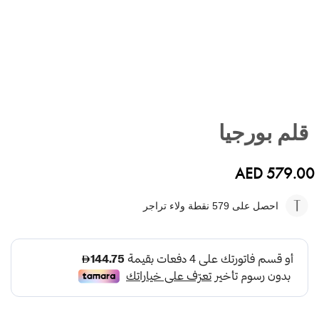
تخطي
إلى
قلم بورجيا
بداية
معرض
الصور
AED 579.00
احصل على 579
نقطة ولاء تراجر