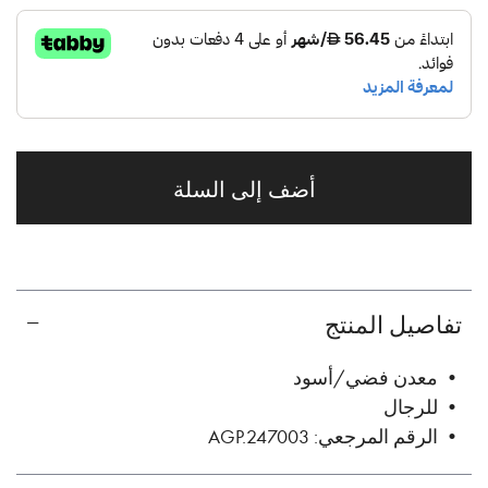
أضف إلى السلة
تفاصيل المنتج
• معدن فضي/أسود
• للرجال
• الرقم المرجعي: AGP.247003