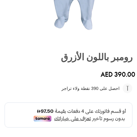
تخطي
إلى
رومبر باللون الأزرق
بداية
معرض
الصور
AED 390.00
احصل على 390
نقطة ولاء تراجر