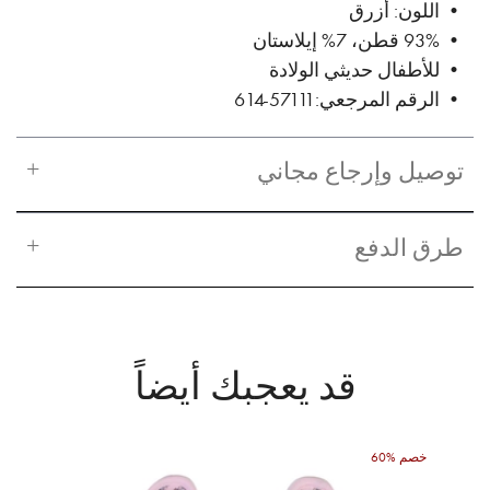
• اللون: أزرق
• 93% قطن، 7% إيلاستان
• للأطفال حديثي الولادة
• الرقم المرجعي: 57111-614
توصيل وإرجاع مجاني
طرق الدفع
قد يعجبك أيضاً
60% خصم