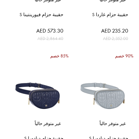
حقيبة حزام غاردا S
حقيبة حزام فيورينتينا S
السعر
السعر
AED 573.30
AED 235.20
الخاص
الخاص
AED 2,864.40
AED 2,352.00
90% خصم
85% خصم
غير متوفر حالياً
غير متوفر حالياً
حقيبة حزام ديادورا S
حقيبة حزام ديادورا S