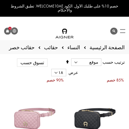
خصم 10% على طلبك الأول. الكود WELCOME10AE. تطبق الشروط
والأحكام.
اللغة
0
search
المنتج
الصفحة الرئيسية
حقائب خصر
النساء
حقائب
تحديد
ترتيب حسب
تسوق حسب
الاتجاه
التنازلي
عرض
85% خصم
90% خصم