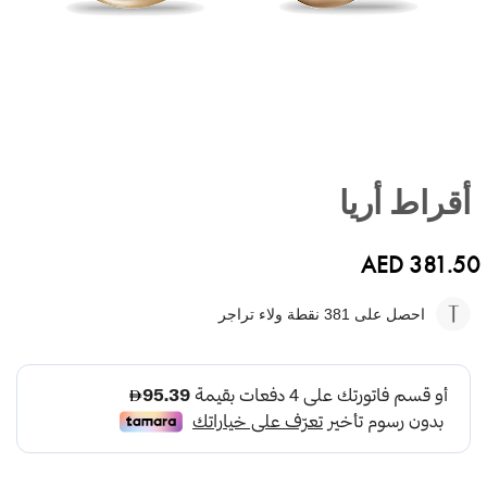
تخطي
إلى
أقراط أريا
بداية
معرض
الصور
AED 381.50
احصل على 381
نقطة ولاء تراجر