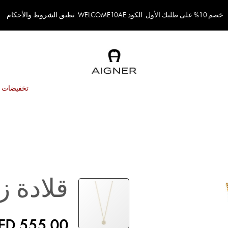
خصم 10% على طلبك الأول. الكود WELCOME10AE. تطبق الشروط والأحكام.
تخفيضات
قلادة ز
ED 555.00