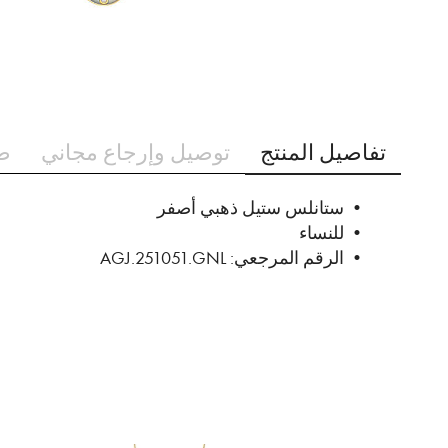
تخطي
إلى
تفاصيل المنتج
توصيل وإرجاع مجاني
ط
بداية
معرض
الصور
• ستانلس ستيل ذهبي أصفر
• للنساء
• الرقم المرجعي: AGJ.251051.GNL