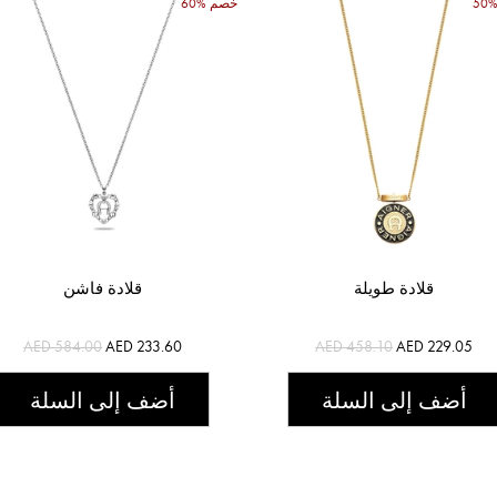
60% خصم
قلادة طويلة
قلادة فاشن
AED 584.00
AED 233.60
AED 458.10
AED 229.05
أضف إلى السلة
أضف إلى السلة