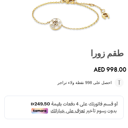
تخطي
إلى
طقم زورا
بداية
معرض
الصور
AED 998.00
احصل على 998
نقطة ولاء تراجر