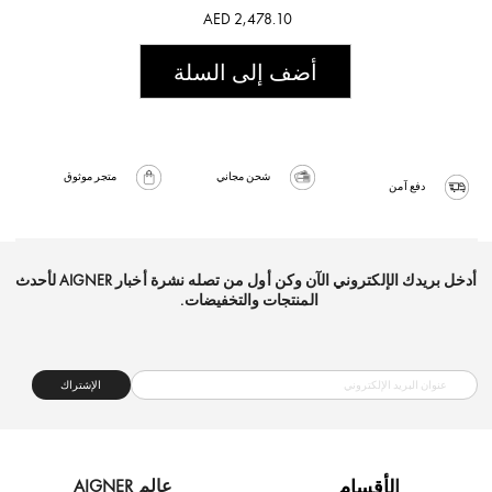
AED 2,478.10
أضف إلى السلة
شحن مجاني
متجر موثوق
دفع آمن