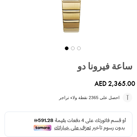
تخطي
إلى
ساعة فيرونا دو
بداية
معرض
الصور
AED 2,365.00
احصل على 2365
نقطة ولاء تراجر