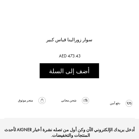
سوار زورالينا قياس كبير
AED 473.43
أضف إلى السلة