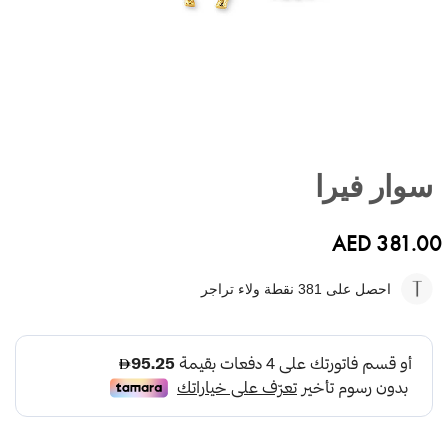
تخطي
إلى
سوار فيرا
بداية
معرض
الصور
AED 381.00
احصل على 381
نقطة ولاء تراجر