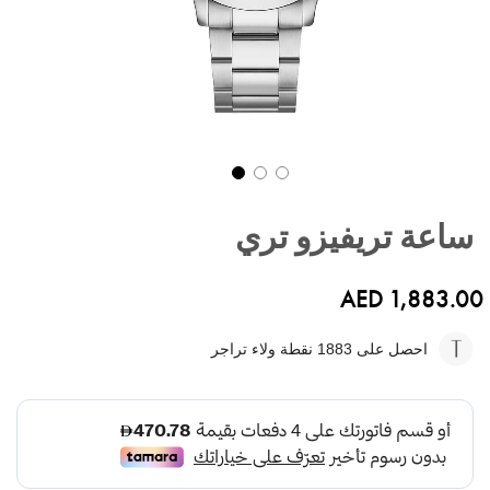
تخطي
إلى
ساعة تريفيزو تري
بداية
معرض
الصور
AED 1,883.00
احصل على 1883
نقطة ولاء تراجر