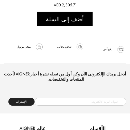
AED 2,305.71
أضف إلى السلة
شحن مجاني
متجر موثوق
دفع آمن