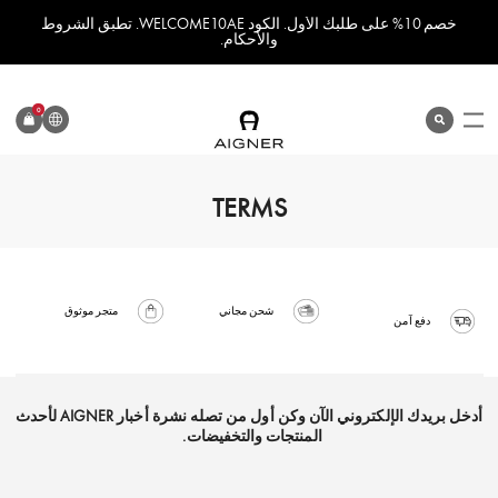
خصم 10% على طلبك الأول. الكود WELCOME10AE. تطبق الشروط
والأحكام.
اللغة
0
search
المنتج
TERMS
شحن مجاني
متجر موثوق
دفع آمن
أدخل بريدك الإلكتروني الآن وكن أول من تصله نشرة أخبار AIGNER لأحدث
المنتجات والتخفيضات.