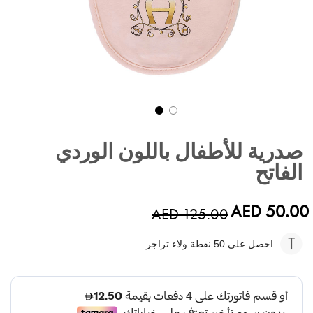
تخطي
إلى
صدرية للأطفال باللون الوردي
بداية
معرض
الفاتح
الصور
AED 50.00
AED 125.00
احصل على 50
نقطة ولاء تراجر