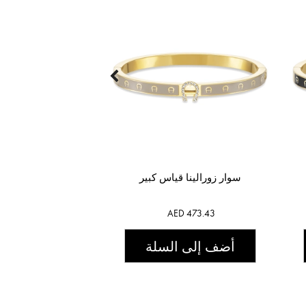
سوار زورالينا قياس كبير
AED 473.43
أضف إلى السلة