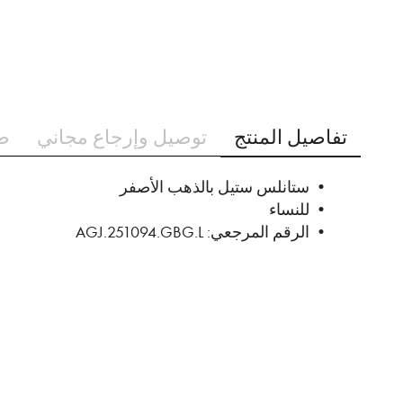
تخطي
إلى
تفاصيل المنتج
توصيل وإرجاع مجاني
ط
بداية
معرض
الصور
• ستانلس ستيل بالذهب الأصفر
• للنساء
• الرقم المرجعي: AGJ.251094.GBG.L