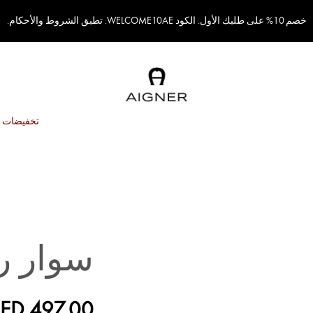
خصم 10% على طلبك الأول. الكود WELCOME10AE. تطبق الشروط والأحكام.
تخفيضات
سوار ري
ED 497.00