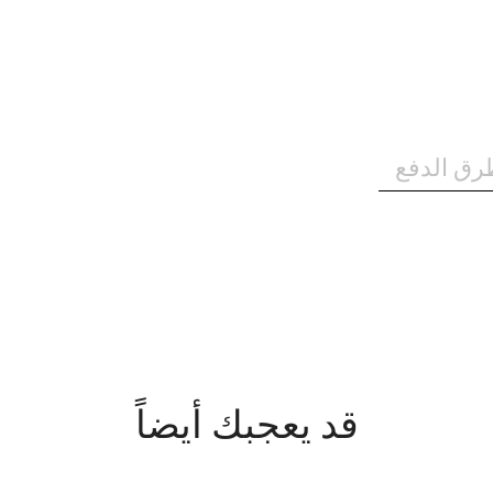
رق الدفع
قد يعجبك أيضاً