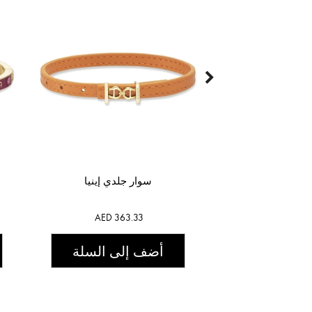
سوار جلدي إينيا
AED 363.33
أضف إلى السلة