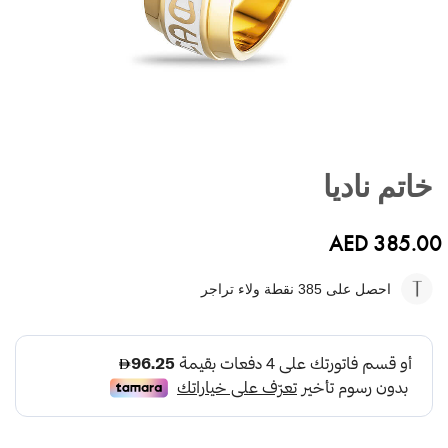
تخطي
إلى
خاتم ناديا
بداية
معرض
الصور
AED 385.00
احصل على 385
نقطة ولاء تراجر