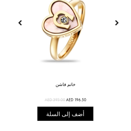
خاتم فاشن
AED 393.00
AED 196.50
أضف إلى السلة