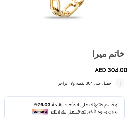
تخطي
إلى
خاتم ميرا
بداية
معرض
الصور
AED 304.00
احصل على 304
نقطة ولاء تراجر