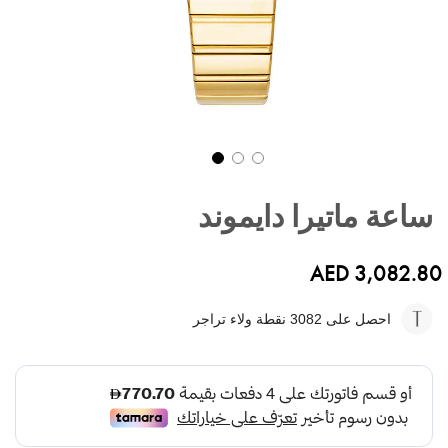
تخطي
إلى
ساعة ماتيرا دايموند
بداية
معرض
الصور
AED 3,082.80
احصل على 3082
نقطة ولاء تراجر