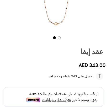
تخطي
إلى
عقد إيفا
بداية
معرض
الصور
AED 343.00
احصل على 343
نقطة ولاء تراجر