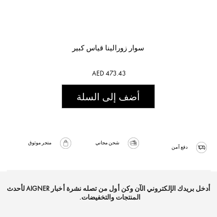
سوار زورالينا قياس كبير
AED 473.43
أضف إلى السلة