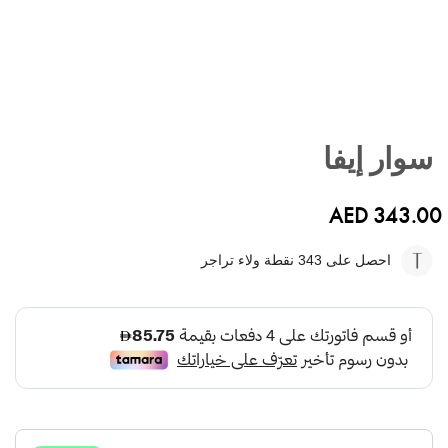
تخطي
إلى
سوار إيفا
بداية
معرض
الصور
AED 343.00
احصل على 343
نقطة ولاء تراجر