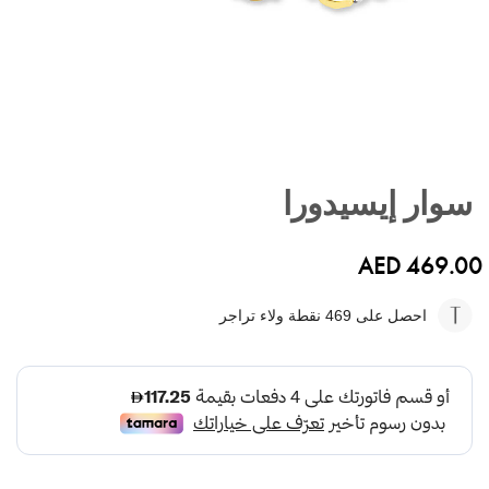
تخطي
إلى
سوار إيسيدورا
بداية
معرض
الصور
AED 469.00
احصل على 469
نقطة ولاء تراجر