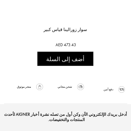
سوار زورالينا قياس كبير
AED 473.43
أضف إلى السلة