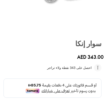
تخطي
إلى
سوار إنكا
بداية
معرض
الصور
AED 343.00
احصل على 343
نقطة ولاء تراجر