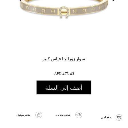
سوار زورالينا قياس كبير
AED 473.43
أضف إلى السلة