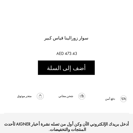
سوار زورالينا قياس كبير
AED 473.43
أضف إلى السلة