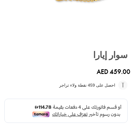
تخطي
إلى
سوار إيارا
بداية
معرض
الصور
AED 459.00
احصل على 459
نقطة ولاء تراجر