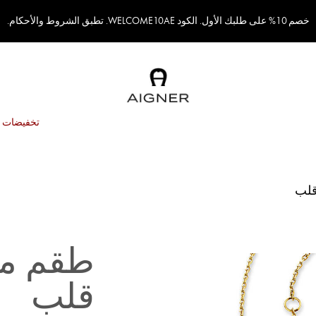
خصم 10% على طلبك الأول. الكود WELCOME10AE. تطبق الشروط والأحكام.
تخفيضات
قلب
طقم مج
قلب