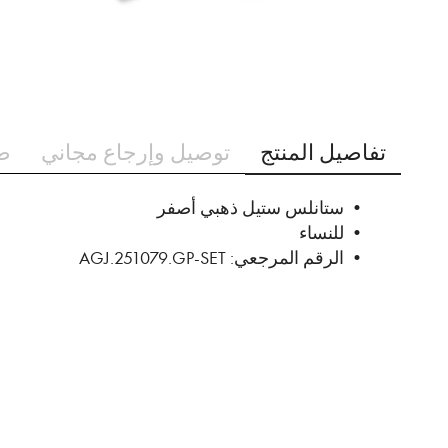
تخطي
إلى
تفاصيل المنتج
توصيل وإرجاع مجاني
ط
بداية
معرض
الصور
• ستانلس ستيل ذهبي أصفر
• للنساء
• الرقم المرجعي: AGJ.251079.GP-SET