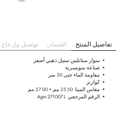
تخطي
إلى
تفاصيل المنتج
الضمان
توصيل وإرجاع 
بداية
معرض
الصور
• سوار ستانلس ستيل ذهبي أصفر
• صناعة سويسرية
• مقاومة الماء حتى 30 متر
• كوارتز
• مقاس المينا: 25.50 مم × 27.00 مم
• الرقم المرجعي: Agw.271007.L