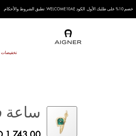
خصم 10% على طلبك الأول. الكود WELCOME10AE. تطبق الشروط والأحكام.
تخفيضات
ساعة ف
D 1,743.00