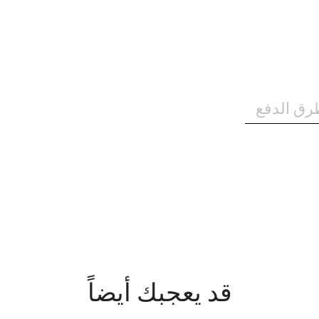
رق الدفع
قد يعجبك أيضاً