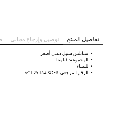
تخطي
إلى
تفاصيل المنتج
توصيل وإرجاع مجاني
ط
بداية
معرض
الصور
• ستانلس ستيل ذهبي أصفر
• المجموعة: فيلمينا
• للنساء
• الرقم المرجعي: AGJ.251154.SGER