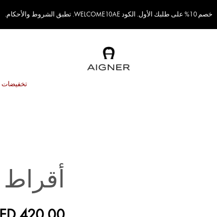
خصم 10% على طلبك الأول. الكود WELCOME10AE. تطبق الشروط والأحكام.
تخفيضات
أقراط ف
ED 420.00